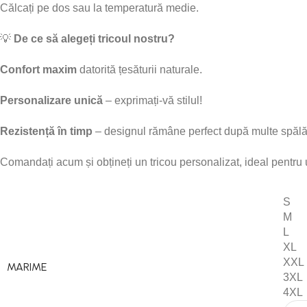
Călcați pe dos sau la temperatură medie.
💡
De ce să alegeți tricoul nostru?
Confort maxim
datorită țesăturii naturale.
Personalizare unică
– exprimați-vă stilul!
Rezistență în timp
– designul rămâne perfect după multe spălăr
Comandați acum și obțineți un tricou personalizat, ideal pentru
S
M
L
XL
XXL
MARIME
3XL
4XL