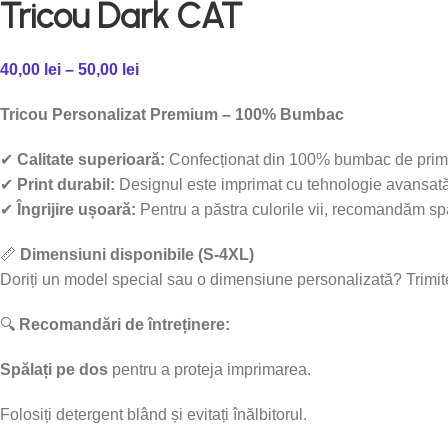
Tricou Dark CAT
40,00
lei
–
50,00
lei
Tricou Personalizat Premium – 100% Bumbac
✔
Calitate superioară:
Confecționat din 100% bumbac de prima c
✔
Print durabil:
Designul este imprimat cu tehnologie avansată, 
✔
Îngrijire ușoară:
Pentru a păstra culorile vii, recomandăm sp
📏
Dimensiuni disponibile (S-4XL)
Doriți un model special sau o dimensiune personalizată? Trimi
🔍
Recomandări de întreținere:
Spălați pe dos
pentru a proteja imprimarea.
Folosiți detergent blând și evitați înălbitorul.