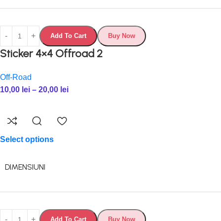
Add To Cart
Buy Now
Sticker 4×4 Offroad 2
Off-Road
10,00
lei
–
20,00
lei
Select options
DIMENSIUNI
Add To Cart
Buy Now