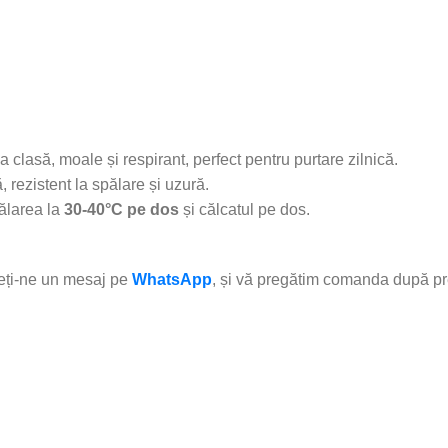
lasă, moale și respirant, perfect pentru purtare zilnică.
rezistent la spălare și uzură.
ălarea la
30-40°C pe dos
și călcatul pe dos.
teți-ne un mesaj pe
WhatsApp
, și vă pregătim comanda după pr