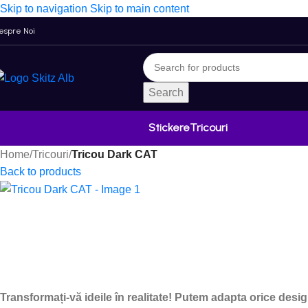
Skip to navigation
Skip to main content
espre Noi
Search
Stickere
Tricouri
Home
/
Tricouri
/
Tricou Dark CAT
Back to products
Transformați-vă ideile în realitate! Putem adapta orice des