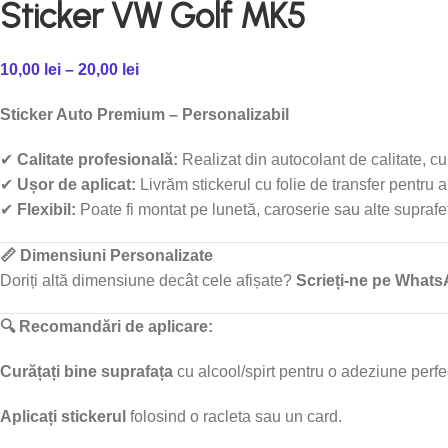
Sticker VW Golf MK5
10,00
lei
–
20,00
lei
Sticker Auto Premium – Personalizabil
✔
Calitate profesională:
Realizat din autocolant de calitate, cu
✔
Ușor de aplicat:
Livrăm stickerul cu folie de transfer pentru 
✔
Flexibil:
Poate fi montat pe lunetă, caroserie sau alte suprafe
📏 Dimensiuni Personalizate
Doriți altă dimensiune decât cele afișate?
Scrieți-ne pe What
🔍 Recomandări de aplicare:
Curățați bine suprafața
cu alcool/spirt pentru o adeziune perfe
Aplicați stickerul
folosind o racleta sau un card.