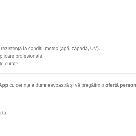
 rezistență la condiții meteo (apă, zăpadă, UV).
aplicare profesionala.
țe curate.
sApp
cu cerințele dumneavoastră și vă pregătim o
ofertă person
ctă.