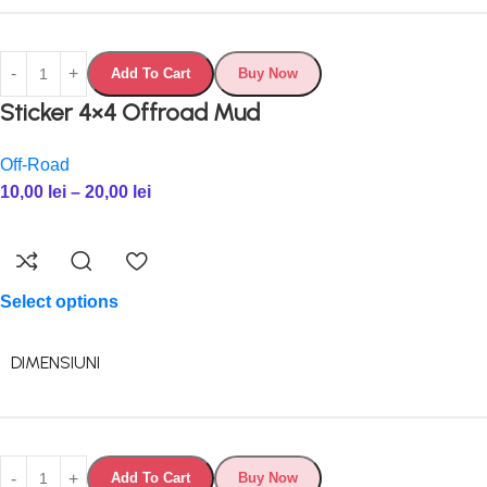
Add To Cart
Buy Now
Sticker 4×4 Offroad Mud
Off-Road
10,00
lei
–
20,00
lei
Select options
DIMENSIUNI
Add To Cart
Buy Now