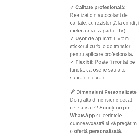
✔
Calitate profesională:
Realizat din autocolant de
calitate, cu rezistență la condiții
meteo (apă, zăpadă, UV).
✔
Ușor de aplicat:
Livrăm
stickerul cu folie de transfer
pentru aplicare profesionala.
✔
Flexibil:
Poate fi montat pe
lunetă, caroserie sau alte
suprafețe curate.
📏 Dimensiuni Personalizate
Doriți altă dimensiune decât
cele afișate?
Scrieți-ne pe
WhatsApp
cu cerințele
dumneavoastră și vă pregătim
o
ofertă personalizată
.