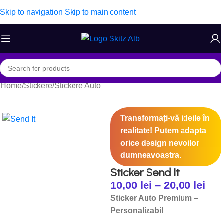
Skip to navigation
Skip to main content
Home
/
Stickere
/
Stickere Auto
Transformați-vă ideile în
realitate! Putem adapta
orice design nevoilor
dumneavoastra.
Sticker Send It
10,00
lei
–
20,00
lei
Sticker Auto Premium –
Personalizabil