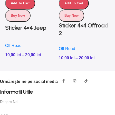
Add To Cart
Add To Cart
Buy Now
Buy Now
Sticker 4×4 Offroad
Sticker 4×4 Jeep
2
Off-Road
Off-Road
O
10,00
lei
–
20,00
lei
10,00
lei
–
20,00
lei
1
Urmărește-ne pe social media
Informatii Utile
Despre Noi